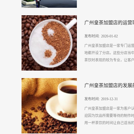
三、注意售后服务方面通常有
带给商家不少惊喜，但服务上
作的压力得到释放。而广州皇茶
因此在选择烘焙原料代理时应
广州皇茶加盟店的运营
加盟店在培训员工制作各类茶
的事情。总之选择烘焙原料代
规定好然后让自己的员工按照
种问题双方都需要想方设法进行
发布时间:
2020
-
01
-
02
要求，客户购买的每一杯饮料品
广州皇茶加盟店是一家专门运
加盟店在选材用料上会非常的
地都开设了分店。这些分店当
的购买工作以此确保每一个制
茶饮时表现的较为专业，让客户
制作出的茶饮口味才能达到良好
服务态度真诚保质保量的广州
的态度，因为良好积极的服务
皇茶加盟店的运营理念有哪些呢
客户在被服务的过程中不但品
广州皇茶加盟店的发展
造口味优良的茶饮为目标，在
州皇茶加盟店的优点中可以了
运用品质优良的水果以及茶叶
每一杯饮料都是由自己的员工制
发布时间:
2019
-
12
-
31
得客户去品尝与回味的。二.给
广州皇茶加盟店是一家为客户
个环境优良并且舒适的饮茶环
迎因为饮品所需要等待的制作
才能放心的去品尝，优良舒适
用一杯茶饮的时间让自己适当的
中去放松心情，去释放工作上与
盟店会尽可能的让客户体验到