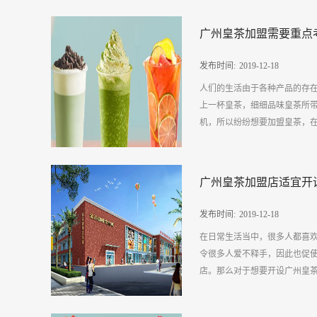
前的培训让员工知道在与客户
展前景究竟如何呢？一.店铺装
像对待朋友一般的耐心，要让
广州皇茶加盟需要重点
流的变化而打造出不同种类的
州皇茶加盟店运营理念中可以
换，会符合时代的理念去设计
户，在为客户制作茶饮时会严格
发布时间:
2019
-
12
-
18
就感受到新时代潮流以及让客户
人们的生活由于各种产品的存
称心的广州皇茶加盟店在未来
上一杯皇茶，细细品味皇茶所
化，使客户不会对饮品产生审
机，所以纷纷想要加盟皇茶，在
不同的季节所适合客户食用的
适合客户食用的水果来制作茶饮
的去提升自己员工的服务态度
。那么广州皇茶加盟需要重点考
饮茶环境让进释放压力的客户
广州皇茶加盟店适宜开
而具有的辨识能力就越强，因
工的态度良好而使客户自己的
比较高并且有口碑的广州皇茶
广州皇茶加盟店在未来会随着时
发布时间:
2019
-
12
-
18
中就产生了一些潜在的购买人员
在日常生活当中，很多人都喜
味着其发展的会更好，在各个
令很多人爱不释手，因此也促
虑总部的规模情况，尽量选择规
店。那么对于想要开设广州皇茶
策对于没有接触过皇茶的人来
会浪费很多时间和精力。而倘
服务和支持，无疑就能够节约