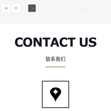
视的一点就是原料供应商的口碑在行业内是否良好，通常信誉良
加盟店的外部装饰要点主要包含以上几个方面的内容。为了能够
的品牌影响力和企业形象，所以他们会和用户保持良好的合作关
起来更具有美观性，所以建议在对广州皇茶加盟...
14
15
...
...
有保证的原料，因此选择原料前一定要对供应商的口碑进行多方
服务是否专业往往那些评价高的烘焙原料供应商从烘焙原料的质
再到售后服务上，他们有着一套标准又严格的生产销售服务系
周到更满意的服务，例如在售后服务方面，一旦发现提供的烘焙
的为用户退换货以及赔偿损失。三、烘焙原料是否符合食品安全
关注的就是食品安全问题了，烘焙食品的营养健康、品类多、品
业经营者带来更多的顾客，除了要满足这些要求外更需要注意的
原料一定要提前考察原料供应商的原料是否有食品安全许可方面
联系我们
焙原料。烘焙原料的好与坏是保证烘焙食品是否受欢迎...