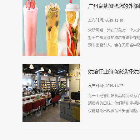
皇茶加盟适宜开设在哪些地方呢
考察相关的政策，比如说相应
广州皇茶加盟店的外部
厚，而且，人流量非常大，消
之，质量优服务好的广州皇茶
士，对于品质的需求比较高，所
州皇茶加盟总部进行考察，建议
发布时间:
2019
-
12
-
18
大道在各个省市都有一些交通
众所周知，外在形象对一个人
大，如果质量优服务好的广州
对于广州皇茶加盟店来说外在
人，使顾客一眼就可以看到，产
观非常吸引人，会在无形当中吸
店吃饭的人大都不爱携带茶叶
件，那么在这里居住和吃饭的
友。4、高档物业区对于一些高
么广州皇茶加盟店进行外部装饰
大，这类人更喜欢享用上好的
烘焙行业的商家选择烘
部位就是招牌的装饰，招牌可
业区。综合来说，广州皇茶加
的招牌，才能够引起消费者的
店群附近和高档物业区。除此之
发布时间:
2019
-
11
-
27
引更多的人，那么其招牌一定
每一个经营烘焙食品的商家为
清新。2、店门和店名要与众不
消费者的口味，他们特别重视
外部尽可能的看到店内的情况
仅能避免出现食品不安全问题，
对于店铺的名称，要能够体现经
橱窗的选择和摆放有所讲究对
的内部物品便是橱窗，所以橱
了生产成本提高了经济收益。所
的一个展厅，明亮宽敞、时尚