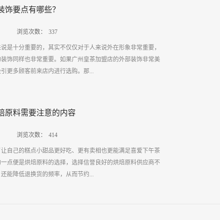
？1、繁华的商业中心繁华的商业中心，由于商业的氛围比较浓
的培训政策以及能够提供的前期服务和后期服务有哪些。简而言
装饰要点有哪些？
费者购买的频率很高，商业中心所居住的人往往都是中高档人
加盟需要重点考虑以上几个方面的内容，而如果用户有条件到广
以广州皇茶加盟店但是在这里将会有更好的发展前景。2、交通
也要看一看该总部的企业文化，因为企业文化所...
浏览次数：
337
大道，这些交通大道占据着非常重要的位置，拥有的人流量非常
来说是十分重要的，其实不仅仅对于人来说外在形象非常重要，
皇茶加盟店能够开设在交通大道上，并且装饰的非常美观吸引
的装饰同样也非常重要。如果广州皇茶加盟店的外部装饰非常美
生强烈的购买欲。3、宾馆饭店群附近由于住宿宾馆的人和到饭
引更多顾客前来店内进行选购。那...
，只是随时进行购买，如果广州皇茶加盟店开设在宾馆饭店群附
人便可以随时购买，以便自己立即可以享用或者捎带给亲朋好
档的小区来说，人们的生活水平普遍比较高，而且消费潜力很
的要点有哪些呢？1、招牌和外部造型要有特点店铺装饰的重点
茶叶和高档的茶具，因此广州皇茶加盟店也适宜开设在高档的物
焙原料需要注意的内容
以说是广州皇茶加盟店的长久性的广告，能够激发消费者好奇心
盟适宜开设在繁华的商业中心，也适宜开设在交通大道、宾馆饭
注意。而有口碑的广州皇茶加盟店想要通过外部的良好装饰来吸
外，广州皇茶加盟店还适宜开设在一些人流量比较高的...
浏览次数：
414
要能体现法定的格调，而且外部造型一定要能够突出它的素雅和
了让自己的糕点小甜品更好吃、更有卖相也更能满足喜爱下午茶
同对广州皇茶加盟店进行外部装饰的时候，为了能够让顾客通过
的一点便是烘焙原料的选择，选择信誉良好的烘焙原料供应商不
，所以，店铺的门要尽可能留的大一点，这样采光也会更好。而
还能降低退换货的频率，从而节约...
营者的个性，同时也需要体现经营者与茶文化的一种敬仰。3、
于质量优服务好的广州皇茶加盟店来说能够首先进入消费者视线
窗的选择和摆放不是十分讲究的。橱窗可以说是广州皇茶加盟店
以选择烘焙原料要注意以下三个方面。 一、原料供应商是否信
干净的橱窗里面摆上有吸引力的茶叶，并能够直接刺激消费者的