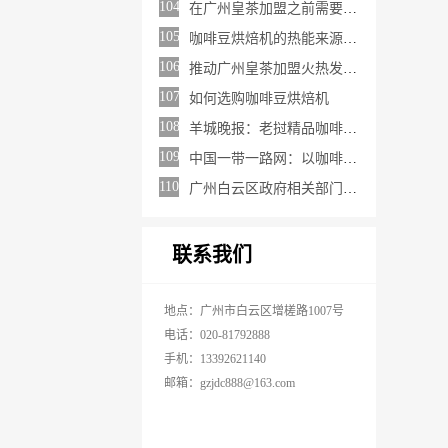
104
在广州皇茶加盟之前需要做哪些了解
105
咖啡豆烘焙机的热能来源有哪些
106
推动广州皇茶加盟火热发展的原因有哪些
107
如何选购咖啡豆烘焙机
108
羊城晚报：老挝精品咖啡入中国，老挝咖啡文化交流活动在穗举行（转载）
109
中国一带一路网：以咖啡为媒 助推中非贸易蓬勃发展
110
广州白云区政府相关部门向金达咖啡饮品城及众商家赠送“助力抗疫 爱心奉献”的锦旗和感谢信
联系我们
地点：广州市白云区增槎路1007号
电话：020-81792888
手机：13392621140
邮箱：gzjdc888@163.com