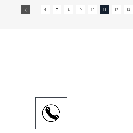
誉良好采购烘焙原料时不能忽
购买欲。总的来说，广州皇茶
好的烘焙原料供应商很注重在
6
7
8
9
让广州皇茶加盟店的外部装饰看
10
11
12
13
系，为客户提供信得过且质量
面的调查。二、原料供应商的
量审核到价格的优惠折扣力度
统，可以为用户提供更专业更
原料有质量问题及时的、耐心
规定食品行业能引起人们分外
相好、口感好确实能为烘焙行
是安全问题了，因此选择烘焙
的凭证，尽量选择业内较好的烘