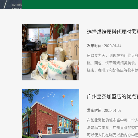
选择烘焙原料代理时需
发布时间:
2020
-
01
-
14
民以食为天，到现在为止绝大
糕、面包、饼干等烘焙类美食
糕店、咖啡厅和奶茶店等都有烘
原料代理，而选择烘焙原料代
广州皇茶加盟店的优点
型和口感除了和烘焙时间与温
息息相关，因此在选择烘焙原
发布时间:
2020
-
01
-
02
相信其是有一定的品牌实力，
在如此繁忙的城市当中每一个
供应方面烘焙原料代理的目的
法是品尝美食，广州皇茶加盟
赞的烘焙美食。但烘焙食品作
可以使人们在喝完以后内心中感
原料，因此选择烘焙原料代理