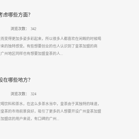
进行沟通交谈时一定要保持优良平和的语气，对待每一位客户要
修随时代潮流变化声誉好的广州皇茶加盟店在未来会随着时代潮
每一位进来饮用茶品的客户都能满意的离开。所以从以上三个广
考虑哪些方面？
装修风格，茶饮品所使用的餐具也会随着时代的不同而进行更
了解到广州皇茶加盟店一直在以优良的服务态度去对待每一位客
。独特的装修设计风格能使进店购买饮品的客户在进店的一瞬间
的要求员工认真的去对待每一杯茶饮，使每一杯...
浏览次数：
342
对广州皇茶饮加盟店产生好奇感。二.茶饮种类与口感创新独特
在而变得更加多姿多彩起来，所以很多人都喜欢在闲暇的时候喝
会设计出不同种类的饮品以及会对饮品的口感进行独特化，创新
带来的独特感受。有些想要创业的也人认识到了皇茶加盟的商
美疲劳让客户能品尝到按照季节的不同而制作出来的饮品，因为
广州地区同样也有想要加盟皇茶的人...
水果是不同的所以广州皇茶加盟店会精心的为客户挑选各个季节
品。三.服务态度会有所提升保质保量的广州皇茶加盟店会不断
以及服务理念让自己的员工能给客户提供一个温馨舒适，愉快的
虑哪些方面呢？1、总部的知名度一般来说，品牌的知名度越高
能够和员工进行良好的交谈，在离开广州皇茶加盟店时能因为员
设在哪些地方？
此广州皇茶加盟需要重点考虑总部的知名度，要尽量选择知名度
压力消散。所以从以上三个广州皇茶加盟店的发展前景可以看出
加盟总部，这样便可以节约很多广告宣传方面的费用，在无形之
代的变化去更改自己店内的装修方式，所使用的茶...
浏览次数：
324
。2、总部的规模通常来说，规模越大的广州皇茶加盟总部则意
欢喝饮料和茶水，在这么多茶水当中，皇茶由于其独特的味道，
方面不比其他机构有明显的优势，所以广州皇茶加盟也要重点考
使皇茶的市场前景良好，吸引了更多的人想要开设广州皇茶加盟
模比较大的广州皇茶加盟总部。3、总部所提供的相关服务和政
加盟店的用户来说，有口碑的广州...
说并不懂得如何开设和经营广州皇茶加盟店，如果自己一味摸索
若信誉良好的广州皇茶加盟总部能够提供给用户各个方面的相关
用户的方面的时间，所以在选择广州皇茶加盟总部的时候要重点