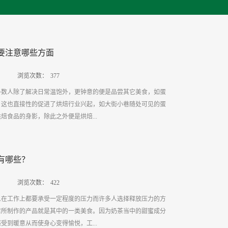
要注意哪些方面
浏览次数：
377
多数人除了解决日常温饱外，更钟意的便是品尝其它美食，如蛋
，这也直接性的促进了烘焙行业兴起，如大街小巷随处可见的蛋
焙食品的身影，除此之外便是烘焙...
理时需要注意哪些方面？一、注意代理的品牌方面烘焙美食的成
有哪些？
度还有大小形状等有关外，与烘焙原料代理提供的原料质量也是
料代理时要了解到所代理的品牌信息等，评价高的烘焙原料代理
浏览次数：
422
在长时间的原料提供中避免出现自砸招牌的事情。二、注意原料
人在工作上都要承受一定程度的压力而许多人选择释放压力的方
便是为厂家推广高质量的原料产品，让购买的客户可以品尝到超
店所制作的产品就是其中的一类美食。因为奶茶当中的甜蜜成分
为短期美食，需要的便是烘焙原料代理可以按时按量为商家提供
受到暖意从而使身心变得愉悦，工...
时要注意到原料供应方面，对于距离较远的商家更是提前说清。