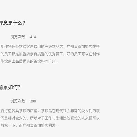
口皆碑的烘焙原料代理在质量、原料供应以及价格方面都是可以
可能会有所差距，尤其是涉及到原料出现问题的售后服务方面。
加盟店的优点还有哪些呢？一.制作过程严谨声誉好的广州皇茶
当提前了解到其服务态度和解决方式，避免事后出现推诿、扯皮
理念是什么？
饮前会制定好相应的规章制度，将每类茶饮的配方与制作流程都
理的事情并非简简单单，双方是要进行长期合作沟通的，出现各
规章制度去执行。这样做可以使制作出的每一杯茶饮质量都符合
解决，因此在选择时要事先了解到烘焙原料代理的品牌...
浏览次数：
414
尝起来都是美味并且甜蜜的。二.选材用料考究称心的广州皇茶
营制作特色茶饮给客户饮用的高级饮品店，广州皇茶加盟店在各
严格，广州皇茶加盟店的选购人员会去指定的选购地点进行材料
中的员工都是加盟店亲自挑选的优秀员工，好的员工可以在制作
作茶饮的原料都是新鲜并且水分充足饱满的。只有选材用料考究
能饮用上品质优良的茶饮料而广州...
的品质，客户在品尝的时候才能品尝出水果本身的甜蜜度。三.
皇茶加盟店会严格的要求员工在为客户服务的时候保持良好积极
态度可以使客户在广州皇茶加盟店中感受到宾至如归的感觉，让
？一.制作好喝健康的茶饮声誉好的广州皇茶加盟店会秉持着制
尝到美味的茶饮还能感受到温馨的服务氛围。所以从以上三个广
前景如何？
为每一位客户制作每一杯茶饮时都以认真专业的态度去对待，会
解到广州皇茶加盟店在培训员工时会非常严苛，因为客户所喝的
去制作茶饮。只有原料好制作出的茶饮才是健康的，味道才是值
作的，只有严格的要求好员工制作茶饮的操作流...
浏览次数：
298
客户一个舒适的饮茶环境称心的广州皇茶加盟店会为客户打造一
认真打造各类茶饮的店铺，茶饮品在现代社会非常的受人们的欢
境，只有饮茶环境优良才能能让客户感受到安逸，在饮茶时客户
时间是相对较少的，所以对于工作与生活比较繁忙的人来说可以
的饮茶环境能给客户带去温馨的感觉让客户在一个优美的环境当
放松一下，而广州皇茶加盟店的发...
生活上的压力。三.让客户感受优质服务保质保量的广州皇茶加
优质的服务，广州皇茶加盟店会在员工上岗之前对员工进行上岗