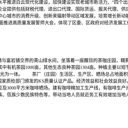
平推进白云现代化建设，加快建设实现老城市新活力、“四个出
企业提供包括财税代理、进出口代理、国际货运、报关代理、供
中心城市的消费升级、创新来辐射带动区域发展，培育增长新动
全面推进高质量发展誓师大会，体现了区委、区政府对经济发展工
镇与富岩镇交界的青山绿水间，坐落着一座醒目的茶咖庄园，糯赛
其中有机茶园1000亩，其他生态良种茶园1304亩。种植主要
光为一体。 茶厂（庄园）生活区、生产区、晒场总占地面积22.
得国家质检部门颁发的KS质量认证产品。经济效益和社会效益良好
生豆及3000平方米咖啡晒场。建有咖啡精加工生产线，有咖啡生产
、佤族少数民族特色等，带动当地人员就近务工有效增加当地人民