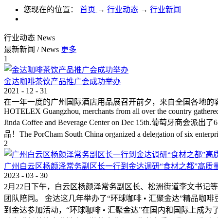
您现在的位置：
首页
→
行业动态
→
行业新闻
行业动态
News
最新新闻
/
News
更多
1
金达咖啡茶饮产品推广会成功举办
2021
-
12
-
31
在一年一度的广州国际酒店用品展召开前夕，来自全国各地的客商再一次
HOTELEX Guangzhou, merchants from all over the country gathered i
Jinda Coffee and Beverage Center on 
品！The PorCham South China organized a delegation of six enterprises
2
广州白云区杨颜泽常务副区长一行到金达调研“食材之都”高质
2023
-
03
-
30
2月22日下午，白云区杨颜泽常务副区长、松洲街道李文书记
团队陪同。 金达这几年举办了“环球咖啡 • 汇聚金达”精品
到金达参加活动，“环球咖啡 • 汇聚金达”在国内和国际上