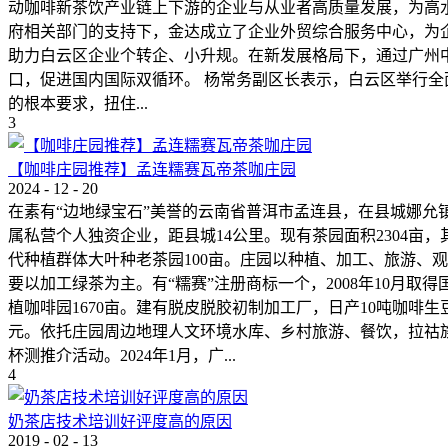
动咖啡新茶饮产业链上下游的企业与从业者高质量发展，为高水
府相关部门的支持下，金达成立了企业外贸综合服务中心，为
助力白云区企业个转企、小升规。在新发展格局下，通过广州
口，促进国内国际双循环。 杨常务副区长表示，白云区举行
的根本要求，扭住...
3
【咖啡庄园推荐】孟连糯赛瓦帝茶咖庄园
2024
-
12
-
20
在素有“边地绿宝石”美誉的云南省普洱市孟连县，在县城娜允
属私营个人独资企业，距县城14公里。现有茶园面积2304亩，
代种植群体大叶种老茶园100亩。庄园以种植、加工、旅游、观
要以加工绿茶为主。有“糯赛”注册商标一个，2008年10月取
植咖啡园1670亩。建有脱皮脱胶初制加工厂，日产10吨咖啡
元。依托庄园周边地理人文环境水库、乡村旅游、餐饮，拉祜族
杯测推介活动。2024年1月，广...
4
奶茶店技术培训好评度高的原因
2019
-
02
-
13