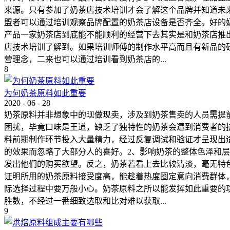
来源。只有参加了奶茶店技术培训才会了解这个品牌并知道未
盟者可以通过培训观察品牌配置的奶茶店设备是否齐全。好的
产品一家奶茶店到底能不能顺利的经营下去其实是和奶茶店推
店技术培训了解到。如果培训师傅的制作水平高而且有新品的
营理念，二来也可以通过培训看到奶茶店的...
8
为何奶茶原料如此重要
2020
-
06
-
28
奶茶原料并非想象中的现做现卖，涉及到奶茶售卖的人员需提
困扰，毕竟口味是王道，缺乏了独特性的奶茶会遭到消费者的
料前期制作环节投入大量精力，经过反复调试和验证才呈现出
的效果而忽略了大部分人的喜好。2、影响奶茶的整体色泽和
发出他们的购买欲望。反之，奶茶若看上去比较清淡，毫无特
证明所用的奶茶原料接受度高，能趁着热度圈定意向消费群体
际选择过程中要万般小心。奶茶原料之所以能发挥如此重要的
胜数，不经过一番细致选取和比对难以获取...
9