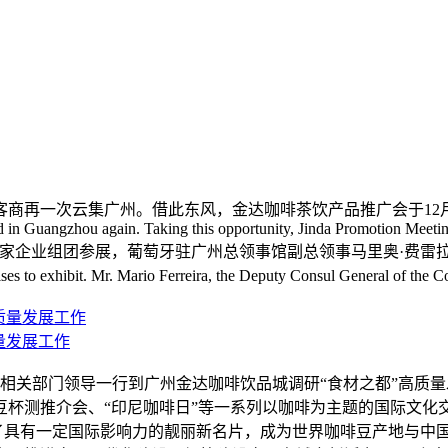
云集广州。借此东风，金达咖啡茶饮产品推广会于12月15日在广州金达咖
n Guangzhou again. Taking this opportunity, Jinda Promotion Meeting
Dec 15th.葡萄牙商会派出了6家企业组团参展，葡萄牙驻广州总领事馆副总
 to exhibit. Mr. Mario Ferreira, the Deputy Consul General of the Con
量发展工作
等相关部门领导一行到广州金达咖啡饮品城调研“食材之都”高质
咖啡豆杯测推介会、“印尼咖啡日”等一系列以咖啡为主题的国际文
成为了具有一定国际影响力的靓丽新名片，成为世界咖啡豆产地与