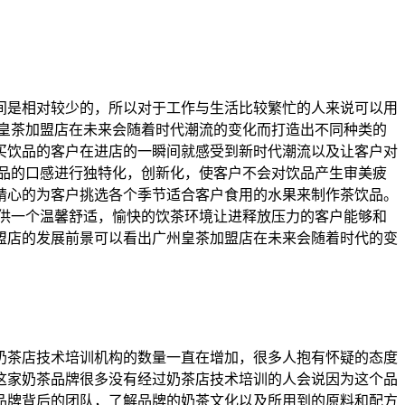
间是相对较少的，所以对于工作与生活比较繁忙的人来说可以用
皇茶加盟店在未来会随着时代潮流的变化而打造出不同种类的
买饮品的客户在进店的一瞬间就感受到新时代潮流以及让客户对
品的口感进行独特化，创新化，使客户不会对饮品产生审美疲
精心的为客户挑选各个季节适合客户食用的水果来制作茶饮品。
供一个温馨舒适，愉快的饮茶环境让进释放压力的客户能够和
盟店的发展前景可以看出广州皇茶加盟店在未来会随着时代的变
奶茶店技术培训机构的数量一直在增加，很多人抱有怀疑的态度
这家奶茶品牌很多没有经过奶茶店技术培训的人会说因为这个品
品牌背后的团队，了解品牌的奶茶文化以及所用到的原料和配方