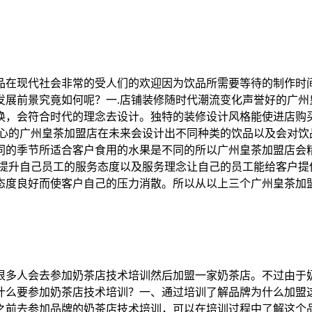
品在现代社会非常的受人们的欢迎因为饮品所需要等待的制作时
发展前景究竟如何呢？一.店铺装修随时代潮流变化声誉好的广州
换，会符合时代的理念去设计。独特的装修设计风格能使进店购
称心的广州皇茶加盟店在未来会设计出不同种类的饮品以及会对饮
同的季节所适合客户食用的水果是不同的所以广州皇茶加盟店会
去提升自己员工的服务态度以及服务理念让自己的员工能给客户提
态度良好而使客户自己的压力消散。所以从以上三个广州皇茶加
很多人会去参加奶茶店技术培训然后加盟一家奶茶店。不过由于
什么要参加奶茶店技术培训？一、通过培训了解品牌为什么加盟
之前去参加品牌的奶茶店技术培训，可以在培训过程中了解这个