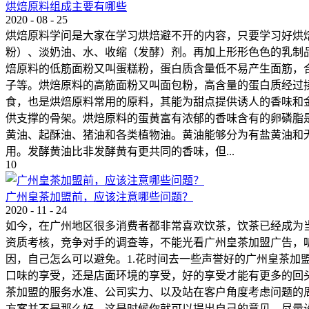
烘焙原料组成主要有哪些
2020
-
08
-
25
烘焙原料学问是大家在学习烘焙避不开的内容，只要学习好烘
粉）、淡奶油、水、收缩（发酵）剂。再加上形形色色的乳制
焙原料的低筋面粉又叫蛋糕粉，蛋白质含量低不易产生面筋，
子等。烘焙原料的高筋面粉又叫面包粉，高含量的蛋白质经过
食，也是烘焙原料常用的原料，其能为甜点提供诱人的香味和
供支撑的骨架。烘焙原料的蛋黄富有浓郁的香味含有的卵磷脂
黄油、起酥油、猪油和各类植物油。黄油能够分为有盐黄油和
用。发酵黄油比非发酵黄有更共同的香味，但...
10
广州皇茶加盟前，应该注意哪些问题？
2020
-
11
-
24
如今，在广州地区很多消费者都非常喜欢饮茶，饮茶已经成为
资质考核，竞争对手的调查等，不能光看广州皇茶加盟广告，
因，自己怎么可以避免。1.花时间去一些声誉好的广州皇茶
口味的享受，还是店面环境的享受，好的享受才能有更多的回
茶加盟的服务水准、公司实力、以及站在客户角度考虑问题的
方案并不是那么好，这是时候你就可以提出自己的意见，尽量