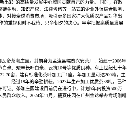
新出彩”的高质量发展中心城区贡献自己的力量。 同时，在政
应链金融、知识产权、法律咨询等一站式的企业外贸综合服务，
能，对接全球消费市场，吸引更多国家扩大优质农产品对华出
作的重视和时不我待、只争朝夕的决心。牢牢把握高质量发展
瓦帝茶咖庄园。其前身为孟连县糯赛兴安茶厂，始建于2006年
以短节白毫、矮丰长叶白毫、云抗10号等优质良种。有上世纪七十年
70亩，建有标准化茶叶加工厂1座，年加工量可达200吨，主
。 经过18年的辛勤耕耘，2023年生产加工优质茶38吨，已种
许可证。茶咖庄园建设目前仍在进行中，计划5年内投资500万
群众收入。2024年11月，糯赛庄园在广州金达举办专场咖啡