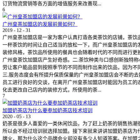
订货物流营销等各方面的增值服务来改善现...
6
广州皇茶加盟店的发展前景如何？
2019
-
12
-
31
广州皇茶加盟店是一家为客户认真打造各类茶饮的店铺，茶饮
一杯茶饮的时间让自己适当的放松一下，而广州皇茶加盟店的
装修风格，茶饮品所使用的餐具也会随着时代的不同而进行更
广州皇茶饮加盟店产生好奇感。二.茶饮种类与口感创新独特
劳让客户能品尝到按照季节的不同而制作出来的饮品，因为不
三.服务态度会有所提升保质保量的广州皇茶加盟店会不断的
员工进行良好的交谈，在离开广州皇茶加盟店时能因为员工的
化去更改自己店内的装修方式，所使用的茶...
7
加盟奶茶店为什么要参加奶茶店技术培训
2020
-
05
-
13
奶茶是很多人喜爱的一类休闲饮品，为了赶上奶茶的销售热潮
所以会不经过培训就选择加盟。接下来就来讲讲加盟奶茶店为
牌火，那为什么这个品牌会火却没有多少人知道答案。在加盟