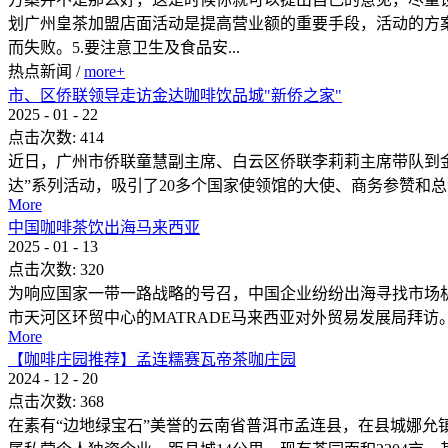
划广州皇茶加盟店面活动是提高营业额的重要手段，活动的方
而失败。5.要注意卫生及食品安...
热点新闻
/
more+
市、区侨联领导走访金达咖啡饮品城"新侨之家"
2025
-
01
-
22
点击次数:
414
近日，广州市侨联童慧副主席、白云区侨联李莉莉主席带队到金
达”系列活动，吸引了20多个国家使领馆的大使、商务参赞和总领
More
中国咖啡茶饮出海马来西亚
2025
-
01
-
13
点击次数:
320
为响应国家一带一路战略的号召，中国企业纷纷出海寻找市场
市天河区环贸中心的MATRADE马来西亚对外贸易发展局拜
More
【咖啡庄园推荐】孟连糯赛瓦帝茶咖庄园
2024
-
12
-
20
点击次数:
368
在素有“边地绿宝石”美誉的云南省普洱市孟连县，在县城娜允