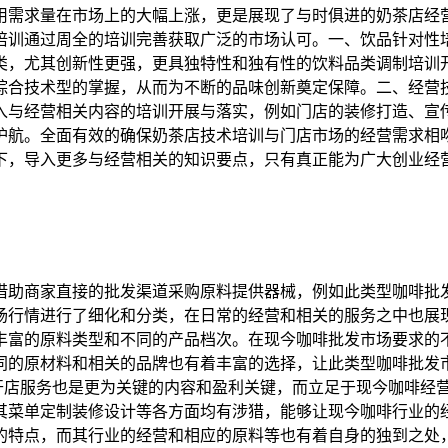
用需求量在市场上的大幅上涨，更是展现了与时俱进的奶茶店经
培训通过周全的培训完善获取广泛的市场认可。一、饮品针对性
类，尤其创新性更强，更具独特性和独有性的饮料品类调制培训
综合技术型的掌握，从而为不断的品味创新奠定保障。二、经营
入与经营相关内容的培训开展与落实，例如门店的装修打造、宣
护航。全面有效的确保奶茶店技术培训与门店市场的经营需求相
下，导入更多与经营相关的知识要点，只有真正能为广大创业经
借助商家直接的批发渠道采购原料提供器械，例如此类型咖啡批
场行情进行了细化和分类，在日常的经营和相关的服务之中也展现
丰富的原料类型和不同的产品档次。在现今咖啡批发市场要求的
同的原材料和相关的品牌也有着丰富的选择，让此类型咖啡批发
，开店服务也是更为关键的内容和盈利关键，而立足于现今咖啡经
其菜单定制装修设计等各方面均有涉猎，能够让现今咖啡行业的
的特点，而其行业的经营和相应的原料等也有着自身的独到之处