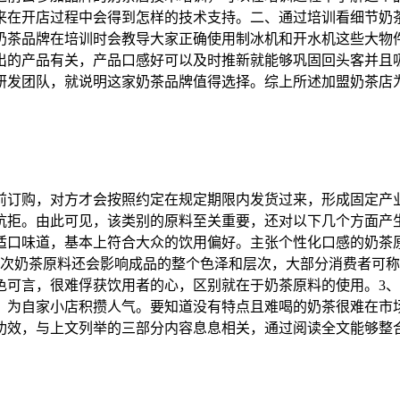
来在开店过程中会得到怎样的技术支持。二、通过培训看细节奶
奶茶品牌在培训时会教导大家正确使用制冰机和开水机这些大物
出的产品有关，产品口感好可以及时推新就能够巩固回头客并且
研发团队，就说明这家奶茶品牌值得选择。综上所述加盟奶茶店
前订购，对方才会按照约定在规定期限内发货过来，形成固定产
抗拒。由此可见，该类别的原料至关重要，还对以下几个方面产
适口味道，基本上符合大众的饮用偏好。主张个性化口感的奶茶
层次奶茶原料还会影响成品的整个色泽和层次，大部分消费者可
色可言，很难俘获饮用者的心，区别就在于奶茶原料的使用。3
，为自家小店积攒人气。要知道没有特点且难喝的奶茶很难在市
功效，与上文列举的三部分内容息息相关，通过阅读全文能够整