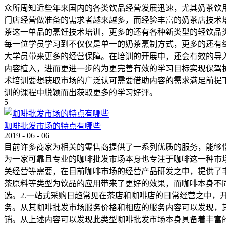
众所周知近些年来国内的各类饮品经营发展迅速，尤其奶茶饮
门店经营做准备的需求者越来越多，而经验丰富的奶茶店技术
茶这一单品的烹饪技术培训，更多的还有各种新类型的轻饮品
每一位学员学习到不仅仅是单一的奶茶烹制方式，更多的还有
大学员带来更多的经营保障。在培训的开展中，还会有效的导
内容植入，进而更进一步的为更完善有效的学习目标实现保驾
术培训要想获取市场的广泛认可需要借助内容的需求满足前提
训的课程中脱颖而出获取更多的学习好评。
5
咖啡批发市场的特点有哪些
2019
-
06
-
06
目前许多商家为相关的零售商提供了一系列优质的服务，能够
为一家可靠且专业的咖啡批发市场本身也专注于咖啡这一种市
关经营等需要，在目前咖啡市场的经营产品研发之中，提供了
茶原料等类型为饮品的应用带来了更好的效果，而咖啡本身不
选。2.一站式采购日趋常见在茶店和咖啡店的日常经营之中
务。从其咖啡批发市场服务价格和相应的服务内容可以发现，
销。从上述内容可以发现此类型咖啡批发市场本身具备着丰富