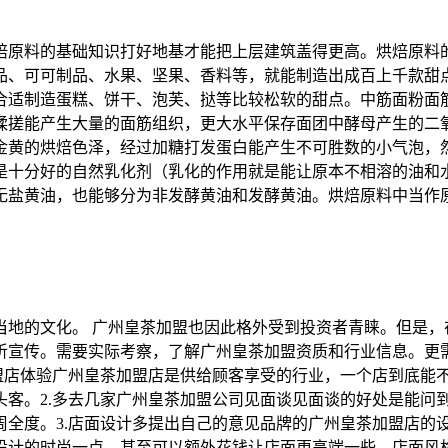
焙原料的基础知识打好地基才能把上层建筑盖得更高。烘焙原料
品、可可制品、水果、坚果、香料等，就能制造出成百上千款甜
合适制造蛋糕、饼干、泡芙、挞等比较松软的甜点。中筋面粉面
揉搓能产生大量的面筋组织，更大水平保存面团中酵母产生的二
金黄的烘焙色泽，经过加糖打发蛋白能产生不可胜数的小气泡，
是十分好的自然乳化剂（乳化的作用就是能让原本不相溶的油和
无盐黄油，也能够分为非发酵黄油和发酵黄油。烘焙原料中当作
当地的文化。 广州皇茶加盟也因此格外受到投资者青睐。但是，
听宣传。需要实际考察，了解广州皇茶加盟资质和行业信息。更
加盟店体验广州皇茶加盟店是供给顾客享受的行业，一个店到底能
头客。2.多去几家广州皇茶加盟公司见面谈见面谈的好处是能问
周全度。3.店面设计多提出自己的意见品牌的广州皇茶加盟店的
设计的时尚一点，甚至可以额外花钱让店面更高端一些，店面风格