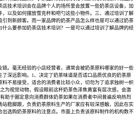
茶店技术培训会在品牌个人的场所里会放置一些奶茶店设备，加
件，以及如何摆放雪克杯和吧勺这些小物件。三、通过培训了解
吸引到新顾客。而一家品牌的奶茶产品怎么样也是可以通过奶茶
为什么要参加奶茶店技术培训？一是可以通过培训了解品牌的经
业链。毫无经验的小店经营者，通常会被奶茶原料哪家的好一些
生了深远影响。1、决定了奶茶味道是否适口品质优良的奶茶原
原料不易接受，适合的消费者比较小众，切勿为了追求独树一帜
称之为视觉动物，假设眼前这杯奶茶色泽焦黄富有层次感，会激
、有助于圈定意向消费群体奶茶如果在消费者中间普遍反响热烈
场站稳脚跟，负责奶茶原料生产的厂家应有较深感触，因此在实
合出选购奶茶原料的注意点。市面上负责该原料制作的机构数不