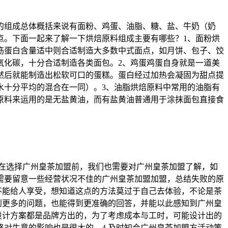
的组成总体概括来说有面粉、鸡蛋、油脂、糖、盐、牛奶（奶
点。下面一起来了解一下烘焙原料组成主要有哪些？1、面粉烘
筋蛋白含量适中则合适制造大多数中式面点，如月饼、包子、饺
氧化碳，十分合适制造各类面包。2、鸡蛋鸡蛋自身就是一道美
然后就能制造出松软可口的蛋糕。蛋白经过加热会凝固为甜点提
水十分平均的混合在一同）。3、油脂烘焙原料中常用的油脂有
原料来运用的是无盐黄油，而有盐黄油普通用于涂抹面包直接食
在选择广州皇茶加盟前，我们也需要对广州皇茶加盟了解，如
需要留意一些经营状况不佳的广州皇茶加盟加盟，总结失败的原
不能给人享受，想知道这点的方法莫过于自己去体验，不论是茶
到更多的问题，也能得到更准确的回答，并能以此感知到广州皇
设计方案都是品牌方出的，为了考虑成本与工时，可能设计出的
对生意的影响也是很大的。4.及时知会广州皇茶加盟方活动策