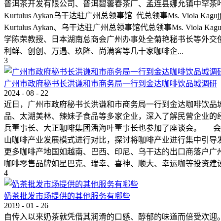
普洱茶开发有限公司、普洱碧蕓春茶厂、孟连县娜允镇中罕茶叶
Kurtulus Aykan乌干达驻广州总领事馆 代总领事Ms. Vi
Kurtulus Aykan、乌干达驻广州总领事馆代总领事Ms. Viol
学陈荣教授、日本湖南总商会广州办事处全菊艳秘书长等外交
利鲜、创创、万遇、玖隆、尚满客等几十家咖啡企...
3
广州市政府秘书长洪谦和市商务局一行到金达咖啡饮品城调研
2024
-
08
-
22
近日，广州市政府秘书长洪谦和市商务局一行到金达咖啡饮品
品、太湖美林、辣妹子食品等多家企业，深入了解民营企业的
兵董事长、大正咖啡集团潘海叶董事长也参加了座谈会。 会
山咖啡产业发展模式进行对比，探讨将咖啡产业进行集中引导发
更多咖啡产地国如越南、巴西、印尼、乌干达的出口商落户广
咖啡零售品牌如星巴克、瑞幸、喜神、顺大、幸运咖等投资建
4
奶茶批发市场提供的其他服务有哪些
2019
-
01
-
26
自传入以来奶茶就凭借其润滑的口感、醇郁的味道而倍受欢迎