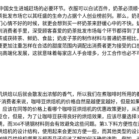
”，是中国女生进城赶场的必要环节。衣服可以白试百件，奶茶必须
茶批发市场它以其旺盛的生命力占据个人创业榜前列。那么，奶
们心情不好的时候，就更会想到买一杯奶茶来舒缓心中的不快。
到消费者手里，深受顾客喜爱的奶茶批发市场每个环节都得到了
茶或茯砖茶、鲜奶、食盐；奶皮子茶的制作材料与普通奶茶相比
要更加注重怎样在合适的甜度范围内调配出消费者更为接受的口
向高端化发展，这就意味着每家店人手会增多，分工合作也必不
机‍烘焙以后就会散发出浓郁的香气，所以我们在煮咖啡时所用的
格对于消费者来说，咖啡豆烘焙机‍的价格自然是越便宜越好，但是
应该在同等的价格上看哪个咖啡豆烘焙机的优惠‍政策更好，从而
豆仓，但是，为了让咖啡豆获得良好的烘焙效果，应该尽量选择3
，而304不锈钢材料则会有效避免这些问题。第3.下料方便性在
烘焙机的设计结构，使用起来会更加方便一些，而其他类型的设
咖啡豆烘焙机哪里正规‍而且还应该了解如何正确的选购，例如