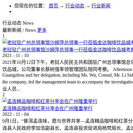
您现在的位置：
首页
→
行业动态
→
行业新闻
行业动态
News
最新新闻
/
News
更多
1
老挝驻广州总领事馆沙婉萍总领事一行莅临金达咖啡饮品城考
2021
-
11
-
10
2021年10月12日下午，老挝人民民主共和国驻广州总领事馆总领事
饮品城，公司董事长蔡树强率领管理团队陪同考察。 Afternoon of Oct 12，2021, Mrs.
Guangzhou and her delegation, including Ms. Wu, Consul, Mr. Li Sida
the company, led the management team to 
业人员...
2
孟连精品咖啡和红茶分享会在广州隆重举行
2022
-
11
-
04
9月1日，“普洱孟连味，愿与世界共享—孟连精品咖啡和红茶
连县人民政府李加浩副县长、孟连县投资促进局杨梵局长、孟