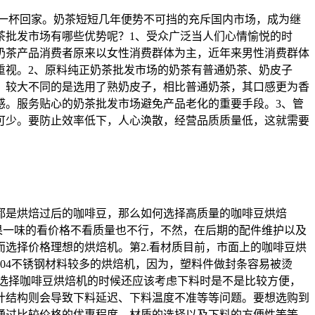
顺一杯回家。奶茶短短几年便势不可挡的充斥国内市场，成为继
茶批发市场有哪些优势呢？1、受众广泛当人们心情愉悦的时
奶茶产品消费者原来以女性消费群体为主，近年来男性消费群体
重视。2、原料纯正奶茶批发市场的奶茶有普通奶茶、奶皮子
，较大不同的是选用了熟奶皮子，相比普通奶茶，其口感更为香
感。服务贴心的奶茶批发市场避免产品老化的重要手段。3、管
可少。要防止效率低下，人心涣散，经营品质质量低，这就需要
都是烘焙过后的咖啡豆，那么如何选择高质量的咖啡豆烘焙
如果一味的看价格不看质量也不行，不然，在后期的配件维护以及
选择价格理想的烘焙机。第2.看材质目前，市面上的咖啡豆烘
04不锈钢材料较多的烘焙机，因为，塑料件做封条容易被烫
选择咖啡豆烘焙机‍的时候还应该考虑下料时是不是比较方便，
计结构则会导致下料延迟、下料温度不准等等问题。要想选购到
，通过比较价格的优惠程度、材质的选择以及下料的方便性等等，