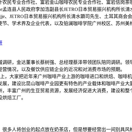
农民专业合作社、富岩金山咖啡农民专业合作社、富岩信岗茶咖
ola Kagujje孟连县人民政府李加浩副县长JETRO日本贸易振兴机
a Kagujje、JETRO日本贸易振兴机构所长清水顕司先生、土耳其商会会
使节、学术界及企业代表，以及铂澜咖啡学院广州校区、苏州美
城调研，金达董事长蔡树强、总经理蔡泽带领团队陪同调研。领
经营情况，以及餐饮供应链企业的近况和对消费市场的预期。 
上，大家把近年来广州咖啡产业上游的咖啡进口和烘焙、咖啡机
展，建设比昆山咖啡产业园更有特色的产业载体和咖啡产业大厦总
州，丰富广州的生豆贸易资源，发展经济促进大消费，建设和整
设烘焙工厂。
。很多人将创业的起点放在奶茶店，但是想要经营出一间别具风格