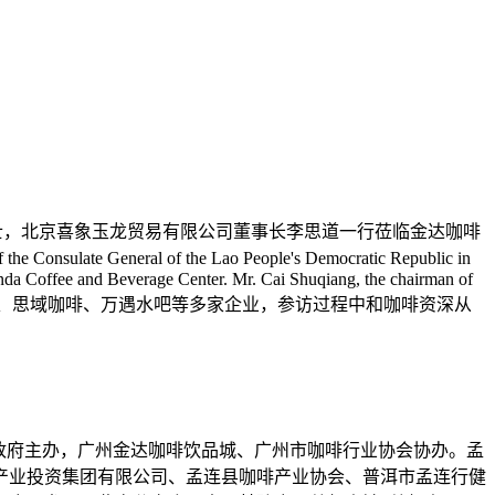
事吴康俏女士，北京喜象玉龙贸易有限公司董事长李思道一行莅临金达咖啡
te General of the Lao People's Democratic Republic in
inda Coffee and Beverage Center. Mr. Cai Shuqiang, the chairman of
啡交易中心广州集货配送中心、思域咖啡、万遇水吧等多家企业，参访过程中和咖啡资深从
民政府主办，广州金达咖啡饮品城、广州市咖啡行业协会协办。孟
产业投资集团有限公司、孟连县咖啡产业协会、普洱市孟连行健