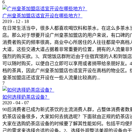
6
广州皇茶加盟店适宜开设在哪些地方？
2019
-
12
-
18
在日常生活当中，很多人都喜欢喝饮料和茶水，在这么多茶水
店。那么对于想要开设广州皇茶加盟店的用户来说，有口碑的
消费者购买的频率很高，商业中心所居住的人往往都是中高档
大道，这些交通大道占据着非常重要的位置，拥有的人流量非
强烈的购买欲。3、宾馆饭店群附近由于住宿宾馆的人和到饭
可以随时购买，以便自己立即可以享用或者捎带给亲朋好友。
档的茶具，因此广州皇茶加盟店也适宜开设在高档的物业区。
皇茶加盟店还适宜开设在一些人流量比较高的...
7
如何选择奶茶店设备？
2020
-
04
-
07
90后消费者已成为新式茶饮的主流消费人群，占整体消费者
奶茶店设备很多，大家如何去挑选呢？下面就由正规的奶茶店
大家在选购奶茶店设备的时候要了解其性能如何。包括平均使
己的需求来选择合适的设备。2、选择外观整洁美观的设备由