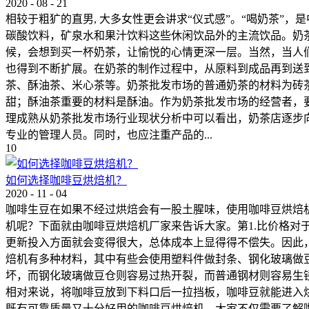
2020
-
08
-
21
相较于粗犷的直男, 大多女性更会讲求“仪式感”。“喝奶茶
碳酸饮料，矿泉水和果汁饮料这些休闲饮品外的主流饮品。奶
候，会想到买一杯奶茶，让愉悦的心情更深一层。当然，当人
也得到不断扩展。在奶茶的制作过程中，从原料到成品再到送
茶、酥油茶、米心茶等。奶茶批发市场的普通奶茶的材料为砖
甜；酥油茶重要的材料是酥油。作为奶茶批发市场的经营者，
理成熟从奶茶批发市场行业现状分析中可以看出，奶茶店逐步
专业的管理人员。同时，也应注重产品的...
10
如何选择咖啡豆烘焙机‍？
2020
-
11
-
04
咖啡生豆在如果不经过烘焙会有一股土腥味，使用咖啡豆烘焙
机‍呢？下面就由咖啡豆烘焙机‍厂家来告诉大家。第1.比价
更新投入方面就会变得很大，总体成本上显得得不偿失。因此，
焙机‍有多种材料，其中有些会使用塑料件做封条、钢化玻璃做
坏，而钢化玻璃做豆仓则容易过热开裂，而普通钢材则容易生锈
相对来说，将咖啡豆放到下料口后一拉挡板，咖啡豆就能进入
既有可靠质量又十分好用的咖啡豆烘焙机‍，大家不仅需要了解