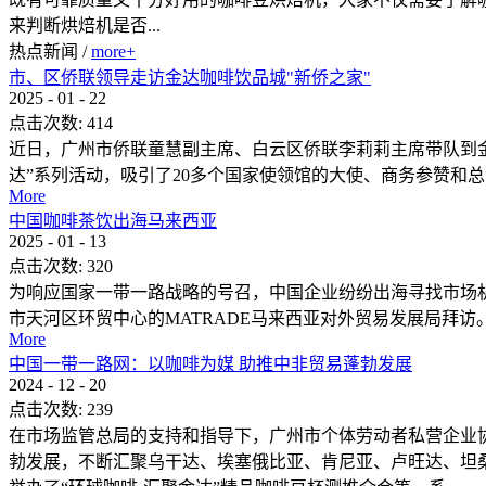
来判断烘焙机是否...
热点新闻
/
more+
市、区侨联领导走访金达咖啡饮品城"新侨之家"
2025
-
01
-
22
点击次数:
414
近日，广州市侨联童慧副主席、白云区侨联李莉莉主席带队到金
达”系列活动，吸引了20多个国家使领馆的大使、商务参赞和总领
More
中国咖啡茶饮出海马来西亚
2025
-
01
-
13
点击次数:
320
为响应国家一带一路战略的号召，中国企业纷纷出海寻找市场
市天河区环贸中心的MATRADE马来西亚对外贸易发展局拜
More
中国一带一路网：以咖啡为媒 助推中非贸易蓬勃发展
2024
-
12
-
20
点击次数:
239
在市场监管总局的支持和指导下，广州市个体劳动者私营企业
勃发展，不断汇聚乌干达、埃塞俄比亚、肯尼亚、卢旺达、坦桑