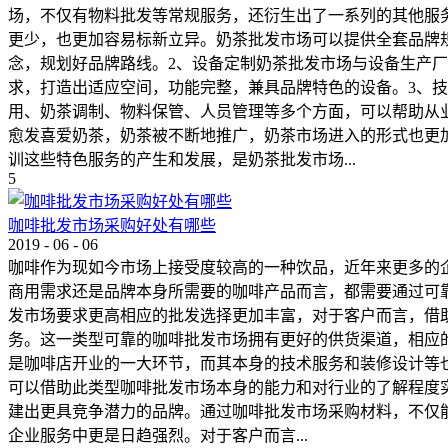
场，不仅有物料批发等常规服务，还衍生出了一系列的其他服
更少，也更加容易标新立异。奶茶批发市场可以提供全套品牌
念，规划好品牌路线。2、设备定制奶茶批发市场与设备生产
求，打造出适应空间，功能完整，兼具品牌特色的设备。3、
用、奶茶调制、物料保管、人员管理等多个方面，可以帮助从
愈发喜爱奶茶，奶茶被不断地推广，奶茶市场进入的形式也更
训这些特色服务的产生和发展，是奶茶批发市场...
5
咖啡批发市场采购好处有哪些
2019
-
06
-
06
咖啡作为现如今市场上接受度较高的一种饮品，近年来更多的
商用需求还是品牌本身所需要的咖啡产品而言，都需要通过可
发市场要求更高相应的批发选择更加丰富，对于客户而言，借
务。这一类型可靠的咖啡批发市场拥有更好的供货渠道，相应
是咖啡店开业的一大环节，而其本身的技术服务和装修设计等
可以借助此类型咖啡批发市场本身的能力和对行业的了解程度
建出更具竞争潜力的品牌。通过咖啡批发市场采购材料，不仅
企业服务中更是日趋强烈。对于客户而言...