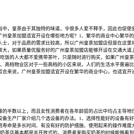
当中，皇茶由于其独特的味道，令很多人爱不释手，因此也促使
广州皇茶加盟适宜开设在哪些地方呢？1、繁华的商业中心繁华
人士，对于品质的需求比较高，所以广州皇茶加盟店但是在这里
常大，如果质量优服务好的广州皇茶加盟店能够开设在交通大道
店吃饭的人大都不爱携带茶叶，只是随时进行购买，如果广州皇
4、高档物业区对于一些高档的小区来说，人们的生活水平普遍
综合来说，广州皇茶加盟适宜开设在繁华的商业中心，也适宜开
数量的半数以上，而且女性消费者在各年龄层的占比中均占主导地
设备生产厂家介绍几个选设备的办法。1、选择性能好的设备有
用寿命是多长时间、有没有好的防护措施、使用起来的操作难度
于奶茶店基本都是半开放式的，消费者来购买奶茶的时候能够看