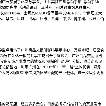
庄园参展了此次分享会。土耳其驻广州总领事馆 总领事Mr.
构所长清水顕司先生 活动邀请到土耳其驻广州总领事馆总领事Mr.
长Mr. Ozcan、土耳其MADO餐厅董事长Mr. Nevi、华南理工大
林、华盛、思域、贝易、比卡、名洋、中拉、健宇椿、豆雅、佰
导重点走访了广州商品交易所咖啡展示中心、万遇水吧、盾皇食
领导在金达一楼的共享工坊召开了座谈会，广州商品交易所周
设备制造产业发展的情况和面临的问题进行分析，也重点和昆
部基地，利用广州在“RCEP”和“一带一路”上的优势，吸引
个大湾区咖啡新茶饮消费体量匹配的产业载体，进一步吸引更多
的奶茶店，还要多多费心。目前品牌好,信誉好的奶茶批发市