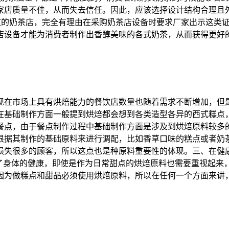
家店质量不佳，从而失去信任。因此，应该选择设计结构合理且
看重的奶茶店，完全有理由在采购奶茶店设备时要求厂家出示这类
店设备才能为消费者制作出香醇美味的各式奶茶，从而获得更好
现在市场上具有烘焙能力的餐饮店数量也随着需求不断增加，但
在基础制作方面一般提到烘焙都会想到各类造型各异的西式糕点
餐点，由于餐点制作过程中基础制作方面是涉及到烘焙原料较多
根据其制作的基础原料来进行调配，比如香草口味的糕点或者奶
损失很多的顾客，所以这点也是种原料重要性的体现。三、在健
为了身体的健康，即使是作为日常甜点的烘焙原料也需要重视起来
因为做糕点和甜品必须使用烘焙原料，所以在任何一个方面来讲