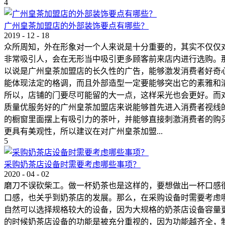
4
广州皇茶加盟店的外部装饰要点有哪些？
2019
-
12
-
18
众所周知，外在形象对一个人来说是十分重要的，其实不仅仅
非常吸引人，会在无形当中吸引更多顾客前来店内进行选购。
以说是广州皇茶加盟店的长久性的广告，能够激发消费者好奇
能体现法定的格调，而且外部造型一定要能够突出它的素雅和
所以，店铺的门要尽可能留的大一点，这样采光也会更好。而
质量优服务好的广州皇茶加盟店来说能够首先进入消费者视线
的橱窗里面摆上有吸引力的茶叶，并能够直接刺激消费者的购
更具有美观性，所以建议在对广州皇茶加盟...
5
采购奶茶店设备时需要考虑哪些事项？
2020
-
04
-
02
磨刀不误砍柴工。做一杯奶茶也是这样的，要想做出一杯口感
口感，也关乎到奶茶店的发展。那么，在采购设备时需要考虑
自然可以选择规格较大的设备，因为大规格的奶茶店设备容量
的时候奶茶店设备的功能是被充分重视的，因为功能越齐全，