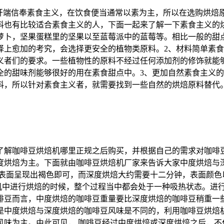
也开端信奉素食主义，在饮食便当通常以素为主，所以在选购烘焙
料也有比较适合素食主义的人，下面一起来了解一下素食主义的
萝卜，坚果蛋糕里的坚果以至蓝莓派中的蓝莓等。相比一般的甜
择上愈加的考究，会选择更安全的植物类原料。2、材料简单素
义者们的要求。一些植物性的原料不经过任何添加剂的修饰就能
全的甜味剂能够很好的用在素食甜点中。3、更加自然素食主义
料，所以针对素食主义者，就需要找到一些自然的烘焙原料替代
了解咖啡豆烘焙机哪里正规‍之后购买，并根据自己的需求对咖
烘焙为主。下面就由咖啡豆烘焙机‍厂家来告诉大家中度烘焙与深
表面呈现出褐色即可，而深度烘焙大约需要十二分钟，表面颜色
机‍中进行烘焙的时候，整个过程当中都会处于一种吸热状态。进
啡豆而言，中度烘焙的咖啡豆重量要比深度烘焙的咖啡豆稍重一些
是中度烘焙与深度烘焙的咖啡豆风味是不同的，利用咖啡豆烘焙机
风味为主。由此可见， 咖啡豆经过中度烘焙或深度烘焙之后，不