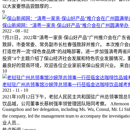
以大家要想品尝醇厚的...
9
保山新闻网：“滇粤一家亲·保山好产品”推介会在广州圆满举办
2022
-
08
-
02
7月21日，2022年“滇粤一家亲·保山好产品”广州推介会
致辞，市委常委、常务副市长杜春强致辞并推介。 本次推介
打造世界一流“绿色食品牌”的战略部署，进一步加强滇粤两省
投资”4个主题介绍了保山经济社会发展和特色农业发展情况
最良好的营商环境，欢迎各位企业家前来保山投资兴业。 来自
10
老挝驻广州总领事馆沙婉萍总领事一行莅临金达咖啡饮品城考
2021
-
11
-
10
2021年10月12日下午，老挝人民民主共和国驻广州总领事馆总领事
饮品城，公司董事长蔡树强率领管理团队陪同考察。 Afternoon of Oct 12，2021, Mrs.
Guangzhou and her delegation, including Ms. Wu, Consul, Mr. Li Sida
the company, led the management team to 
业人员...
热点新闻
/
more+