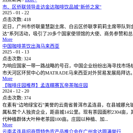
市、区侨联领导走访金达咖啡饮品城"新侨之家"
2025
-
01
-
22
点击次数:
418
近日，广州市侨联童慧副主席、白云区侨联李莉莉主席带队到金
达”系列活动，吸引了20多个国家使领馆的大使、商务参赞和总领
More
中国咖啡茶饮出海马来西亚
2025
-
01
-
13
点击次数:
324
为响应国家一带一路战略的号召，中国企业纷纷出海寻找市场
市天河区环贸中心的MATRADE马来西亚对外贸易发展局拜
More
【咖啡庄园推荐】孟连糯赛瓦帝茶咖庄园
2024
-
12
-
20
点击次数:
374
在素有“边地绿宝石”美誉的云南省普洱市孟连县，在县城娜允
属私营个人独资企业，距县城14公里。现有茶园面积2304亩，
代种植群体大叶种老茶园100亩。庄园以种植、加...
More
云南孟连县招商暨特色农产品推介会在广州金达圆满举行