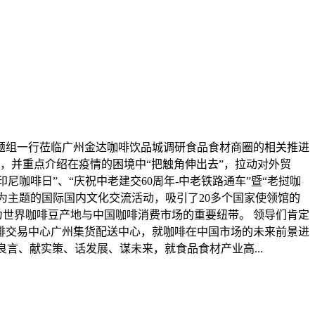
题组一行莅临广州金达咖啡饮品城调研食品食材商圈的相关推进
，并重点介绍在疫情的困境中“把触角伸出去”，拉动对外贸
尼咖啡日”、“庆祝中老建交60周年-中老铁路通车”暨“老挝咖
啡为主题的国际国内文化交流活动，吸引了20多个国家使领馆的
为世界咖啡豆产地与中国咖啡消费市场的重要纽带。 领导们肯定
啡交易中心广州集货配送中心，就咖啡在中国市场的未来前景进
言、献实策、话发展、谋未来，就食品食材产业高...