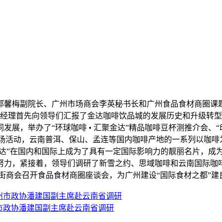
院郭馨梅副院长、广州市场商会李英秘书长和广州食品食材商圈课
经理首先向领导们汇报了金达咖啡饮品城的发展历史和升级转型
，举办了“环球咖啡 • 汇聚金达”精品咖啡豆杯测推介会、“印
”首场活动，云南普洱、保山、孟连等国内咖啡产地的一系列以咖
聚金达”在国内和国际上成为了具有一定国际影响力的靓丽名片，成
努力，紧接着，领导们调研了新雪之约、思域咖啡和云南国际咖
街商会召开食品食材商圈座谈会，为广州建设“国际食材之都”建良
市政协潘建国副主席赴云南省调研