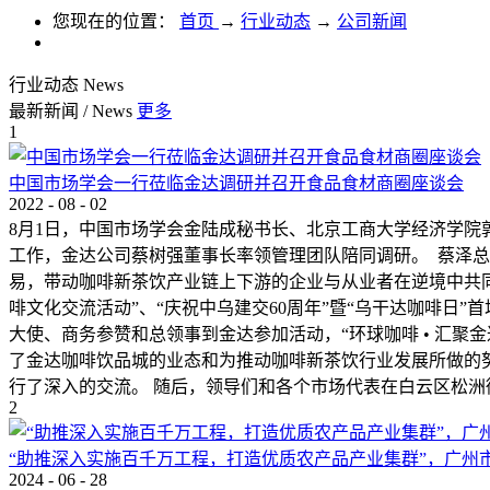
您现在的位置：
首页
→
行业动态
→
公司新闻
行业动态
News
最新新闻
/
News
更多
1
中国市场学会一行莅临金达调研并召开食品食材商圈座谈会
2022
-
08
-
02
8月1日，中国市场学会金陆成秘书长、北京工商大学经济学
工作，金达公司蔡树强董事长率领管理团队陪同调研。 蔡泽总
易，带动咖啡新茶饮产业链上下游的企业与从业者在逆境中共同发展
啡文化交流活动”、“庆祝中乌建交60周年”暨“乌干达咖啡日
大使、商务参赞和总领事到金达参加活动，“环球咖啡 • 汇
了金达咖啡饮品城的业态和为推动咖啡新茶饮行业发展所做的
行了深入的交流。 随后，领导们和各个市场代表在白云区松洲
2
“助推深入实施百千万工程，打造优质农产品产业集群”，广州
2024
-
06
-
28