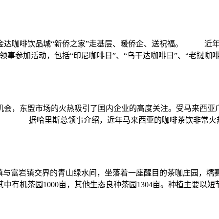
达咖啡饮品城“新侨之家”走基层、暖侨企、送祝福。 近年来
事参加活动，包括“印尼咖啡日”、“乌干达咖啡日”、“老挝咖啡日”
机会，东盟市场的火热吸引了国内企业的高度关注。受马来西亚
访。 据哈里斯总领事介绍，近年马来西亚的咖啡茶饮非常火热，
镇与富岩镇交界的青山绿水间，坐落着一座醒目的茶咖庄园，糯赛
其中有机茶园1000亩，其他生态良种茶园1304亩。种植主要