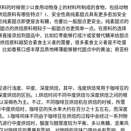
原料的时候很少以食用动物身上的材料所制成的食物，包括动物
烘焙原料有哪些特点？1、安全性高纯素甜点具有更多愈加安全
点纯素甜点即便是含有糖，也要比一般甜点更安全。纯素甜点的
食甜点的烘焙原料相较于一般甜点也更简单一点。在原料的选择
够直接添加到甜品中，比如红枣能够打成汁或浆替代糖来给甜点
的烘焙原料越契合素食主义者的需要，很多素食主义者是不吃蛋
。比如香蕉口感丰厚且质地稀薄能够替代甜点中的黄油；奇亚籽
啡豆进行浅度、中度、深度烘焙，其中，浅度烘焙常用于咖啡豆的
度烘焙的区别。1.烘焙时间不同中度烘焙与深度烘焙之间的根
以深褐色为主。不过，不同咖啡豆烘焙机‍在烘焙的时候，所需
行中度烘焙时，咖啡豆的失水率大约在百分之十五左右，而深度
。3.咖啡风味不同由于咖啡豆在烘焙的过程中会经过一系列物
‍进行中度烘焙时，酸度与醇厚度较为平衡，多以焦糖、坚果风
仅对咖啡豆的重量有影响，对咖啡的风味口感也会有影响。所