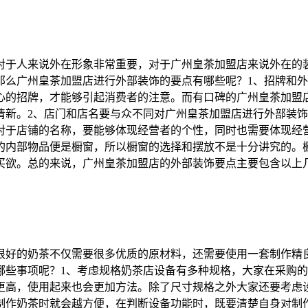
对于人来说外在形象非常重要，对于广州皇茶加盟店来说外在的
那么广州皇茶加盟店进行外部装饰的要点有哪些呢？1、招牌和
心的招牌，才能够引起消费者的注意。而有口碑的广州皇茶加盟
清新。2、店门和店名要与众不同对广州皇茶加盟店进行外部装
对于店铺的名称，要能够体现经营者的个性，同时也需要体现经
的内部物品便是橱窗，所以橱窗的选择和摆放不是十分讲究的。
买欲。总的来说，广州皇茶加盟店的外部装饰要点主要包含以上
很好的奶茶不仅需要很多优质的原材料，还需要使用一套制作精
哪些事项呢？1、考虑规格奶茶店设备有多种规格，大家在采购
更高，使用起来也会更加方法。除了尺寸规格之外大家还要考虑
制作奶茶时就会越方便，在判断设备功能时，既要清楚自身对制