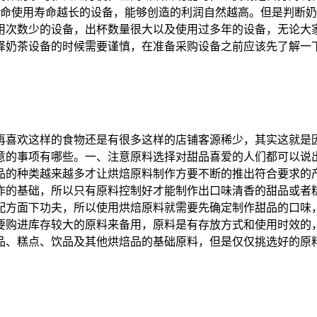
寿命使用寿命越长的设备，能够创造的利润自然越高。但是判断
用次数少的设备，出杯数量很大以及使用过多年的设备，无论大
择奶茶设备的时候需要谨慎，在准备采购设备之前应该先了解一
再喜欢这样的食物还是有很多这样的店铺客源稀少，其实这就是
意的事项有哪些。一、注意原料选择对甜品喜爱的人们都可以说
品的种类越来越多才让烘焙原料制作方要不断的推出符合要求的
作的基础，所以只有原料控制好才能制作出口味清香的甜品或者
配方面下功夫，所以使用烘焙原料就需要先确定制作甜品的口味
要购进库存较大的原料来备用，原料是有存放方式和使用时效的
品、糕点、饮品及其他烘焙品的基础原料，但是仅仅挑选好的原