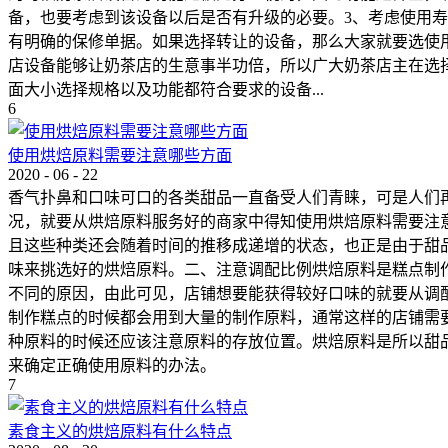
备，也要考虑到该设备以后是否有升级的必要。3、考虑使用
有明确的保修单据。如果选择转让的设备，那么大家就要选使
店设备能够让奶茶店的生意事半功倍，所以广大奶茶店主在选
面大小选择规格以及功能都符合要求的设备...
6
使用烘焙原料需要注意哪些方面
2020
-
06
-
22
香气扑鼻和口味可口的各类甜品一直备受人们青睐，可是人们
况，就要从烘焙原料服务好的商家中得知使用烘焙原料需要注
且这些种类还会随着时间的推移成递增的状态，也正是由于甜
味来挑选好的烘焙原料。二、注意调配比例烘焙原料是糕点制
不同的原因，由此可见，店铺想要能获得较好口味的就要从调
制作糕点的时候都会用到大量的制作原料，通常这样的店铺需
种原料的时候还应该注意原料的存放位置。烘焙原料是所以甜
来确定正确使用原料的办法。
7
素食主义的烘焙原料有什么特点