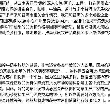
研组，赴云南省开展“助推深入实施‘百千万工程’，打造优质
消费市场的紧密合作，咖啡、牛油果、茶叶等多个普洱市优质农
报了多年来和普洱市相关合作情况，我司和普洱的多个知名企业
云南国际咖啡交易中心广州集货配送中心”，“孟连牛油果粤港澳
咖啡和牛油果的品质和价格与国际市场接轨，畅销粤港澳大湾区
地政企多往来，越走越亲，推动优质农产品进机关事业单位和中
和掉牛奶中甜腻的感觉，非常适合各类年龄段的人饮用。因为奶
么奶茶批发市场的具体优势都有哪些？一、物料供应全可选择空间
好为客户们提供一个平台，因为这里种类多样，新推出的和稀有
物料来源正规品质有保障奶茶批发市场的物料都是由各个奶茶生
失。因此，好的奶茶批发市场必然会严格把控奶茶生产厂家的产
料和奶茶材料生产商达成交易的纽带，所以它需要对双方负责，
交易环境等等。这些都将成为获得客户们赞誉的有效服务项目。