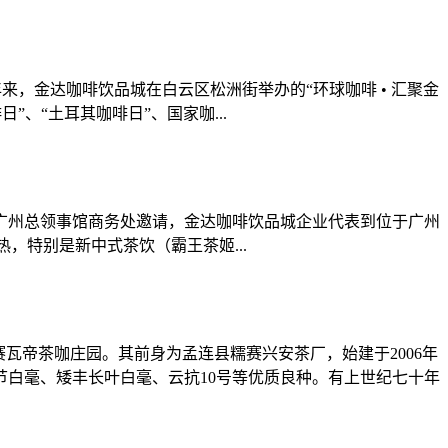
，金达咖啡饮品城在白云区松洲街举办的“环球咖啡 • 汇聚金
、“土耳其咖啡日”、国家咖...
广州总领事馆商务处邀请，金达咖啡饮品城企业代表到位于广州
特别是新中式茶饮（霸王茶姬...
瓦帝茶咖庄园。其前身为孟连县糯赛兴安茶厂，始建于2006年
以短节白毫、矮丰长叶白毫、云抗10号等优质良种。有上世纪七十年