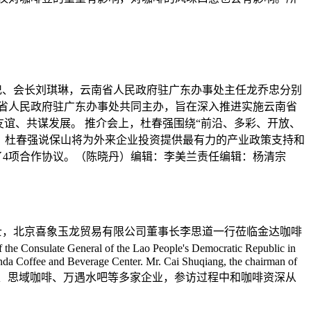
书记、会长刘琪琳，云南省人民政府驻广东办事处主任龙乔忠分别
省人民政府驻广东办事处共同主办，旨在深入推进实施云南省
谊、共谋发展。 推介会上，杜春强围绕“前沿、多彩、开放、
，杜春强说保山将为外来企业投资提供最有力的产业政策支持和
了4项合作协议。（陈晓丹）编辑：李美兰责任编辑：杨清宗
事吴康俏女士，北京喜象玉龙贸易有限公司董事长李思道一行莅临金达咖啡
te General of the Lao People's Democratic Republic in
inda Coffee and Beverage Center. Mr. Cai Shuqiang, the chairman of
啡交易中心广州集货配送中心、思域咖啡、万遇水吧等多家企业，参访过程中和咖啡资深从