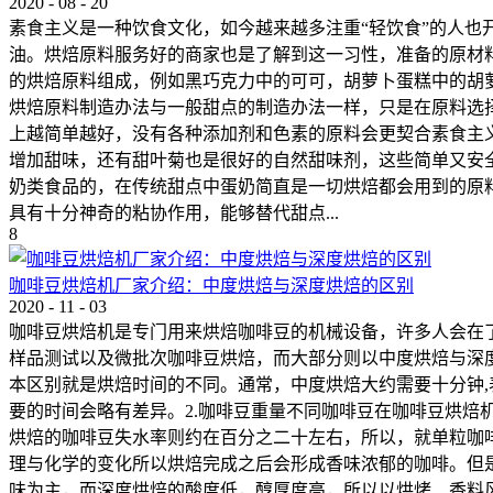
2020
-
08
-
20
素食主义是一种饮食文化，如今越来越多注重“轻饮食”的人
油。烘焙原料服务好的商家也是了解到这一习性，准备的原材
的烘焙原料组成，例如黑巧克力中的可可，胡萝卜蛋糕中的胡
烘焙原料制造办法与一般甜点的制造办法一样，只是在原料选
上越简单越好，没有各种添加剂和色素的原料会更契合素食主
增加甜味，还有甜叶菊也是很好的自然甜味剂，这些简单又安
奶类食品的，在传统甜点中蛋奶简直是一切烘焙都会用到的原
具有十分神奇的粘协作用，能够替代甜点...
8
咖啡豆烘焙机‍厂家介绍：中度烘焙与深度烘焙的区别
2020
-
11
-
03
咖啡豆烘焙机‍是专门用来烘焙咖啡豆的机械设备，许多人会在
样品测试以及微批次咖啡豆烘焙，而大部分则以中度烘焙与深度
本区别就是烘焙时间的不同。通常，中度烘焙大约需要十分钟,
要的时间会略有差异。2.咖啡豆重量不同咖啡豆在咖啡豆烘焙
烘焙的咖啡豆失水率则约在百分之二十左右，所以，就单粒咖
理与化学的变化所以烘焙完成之后会形成香味浓郁的咖啡。但
味为主，而深度烘焙的酸度低，醇厚度高，所以以烘烤、香料