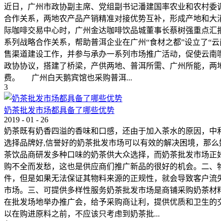
近日，广州市政协副主席、党组副书记潘建国率农业和农村委调
合作关系，两地农产品产销精准对接优势互补，形成产地和大
际咖啡交易中心时，广州金达咖啡饮品城董事长蔡树强重点汇
系列战略合作关系，帮助普洱企业在广州“食材之都”设立了“
售渠道建设工作，并参与承办一系列市场推广活动，促使云南
政协协议，搭建了桥梁，产供两地、普洱所需、广州所能，两
费。 广州白天鹅宾馆也采购普洱...
3
奶茶批发市场都具备了哪些优势
2019
-
01
-
26
奶茶既有奶香四溢的香味和口感，还由于加入茶水的原因，中
选择品牌好,信誉好的奶茶批发市场可以有效的解决困境，那
茶饮品商研发多种口味的奶茶供大众选择，而奶茶批发市场正
购不全而发愁，这也是供应商们推广新品的很好的机会。二、
件，但是如果无法保证其物料来源的正规性，就会导致客户流
市场。三、可提供多样性服务奶茶批发市场是商铺采购奶茶材
在批发场地举办推广会，给予采购商让利，提供优质和卫生的
以在购进原料之前，不应该只考虑到奶茶批...