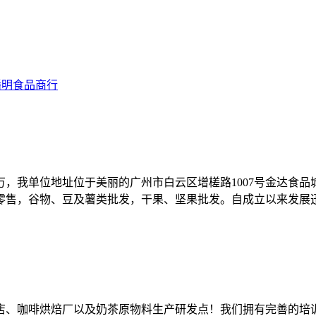
播明食品商行
20万，我单位地址位于美丽的广州市白云区增槎路1007号金达食
零售，谷物、豆及薯类批发，干果、坚果批发。自成立以来发展
店、咖啡烘焙厂以及奶茶原物料生产研发点！我们拥有完善的培