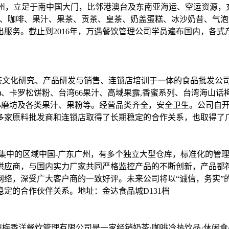
广州，立足于南中国大门，比邻港澳台及东南亚海运、空运资源，
茶、咖啡、果汁、果茶、贡茶、皇茶、奶盖蛋糕、冰沙奶昔、气
服务。截止到2016年，万遇餐饮管理公司学员遍布国内，各式
奶茶文化研究、产品研发与销售、连锁店培训于一体的食品批发
)、卡罗松饼粉、台湾66果汁、高域果露,香蜜系列、台湾海山
小磨坊及各类果汁、果粉等。经营品类齐全，安全卫生。公司自
家原料批发商和连锁店取得了长期稳定的合作关系，也取得了广
料集中的区域中国-广东广州，有多个独立大型仓库，标准化的管
应商，与国内实力厂家共同严格监控产品的不断创新，产品都符合I
网络，深受广大客户商的一致好评。未来公司将以“诚信，务实”
定的合作伙伴关系。地址：金达食品城D131档
梅香洋餐饮管理有限公司是一家经销奶茶·咖啡冷热饮品·休闲食品