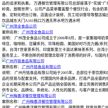
品的追求和执着。 万遇餐饮管理有限公司总部座落于“花城”
岭南，放眼世界”。公司产品菜单覆盖整个餐饮行业，包含奶
备、定制化吧台订做、店面设计装修、员工培训督导等整店输出
饮品城东大门A161档口万遇无界水吧万遇水吧
案例名称：
广州茂全食品公司
说明：
广州茂全食品公司成立于2006年8月，是一家集咖啡
啡豆、咖啡粉、豆罐系列、珍珠粉圆、美国好时巧克力酱(系列
茶、台湾T世家茶系列、印度斯里兰卡滋达果味茶系列、台湾
服务至上、不断创新的经营理念取得了消费得的好评，与国内多
案例名称：
广州丹铭食品有限公司
说明：
广州丹铭食品有限公司始于2005年，总部位于茶饮原
品的贸易与配套支持，代理国内外诸多品牌，打造产品全面的供
企业长期采用本公司产品产品远销全国各地，建立完善的销售
供专业化、品牌化、系统化、人性化的服务，与客户建立长期稳
案例名称：
广州梅香洋餐饮管理有限公司
说明：
广州梅香洋餐饮管理有限公司 强势联盟 财富共赢广州