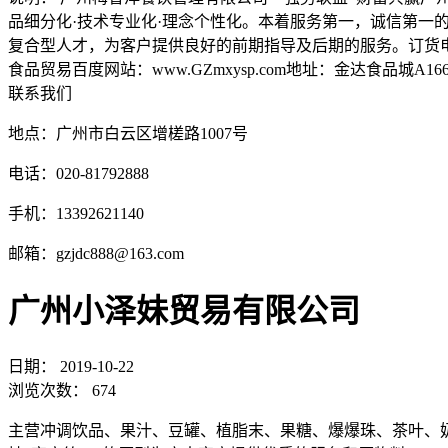
品细分化·技术专业化·理念个性化。本着服务第一，诚信第
复合型人才，为客户提供良好的前期指导及后期的服务。订货电话：020-8
食品贸易百度网站：www.GZmxysp.com地址：金达食品城A166-
联系我们
地点：广州市白云区增槎路1007号
电话：020-81792888
手机：13392621140
邮箱：gzjdc888@163.com
广州小泽妹贸易有限公司
日期：
2019-10-22
浏览次数：
674
主营冲调饮品、果汁、豆罐、植脂末、果糖、爆爆珠、茶叶、