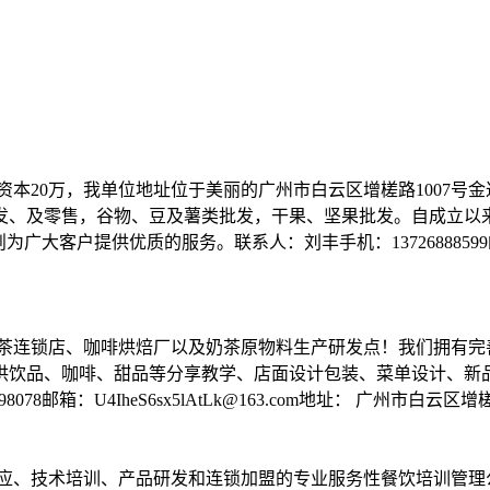
注册资本20万，我单位地址位于美丽的广州市白云区增槎路1007号
发、及零售，谷物、豆及薯类批发，干果、坚果批发。自成立以
户提供优质的服务。联系人：刘丰手机：13726888599邮箱18
茶连锁店、咖啡烘焙厂以及奶茶原物料生产研发点！我们拥有完
供饮品、咖啡、甜品等分享教学、店面设计包装、菜单设计、新
98078邮箱：U4IheS6sx5lAtLk@163.com地址： 广州市白云区
供应、技术培训、产品研发和连锁加盟的专业服务性餐饮培训管理