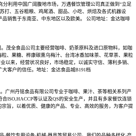
充分利用中国广阔腹地市场，万遇餐饮管理公司真正做到“立足
泡苏打、五谷粗粮、鸡尾酒、甜品、小吃、烘焙及各式机器设
产品销售于东南亚、中东地区以及欧美。 公司地址：金达咖啡
公司。茂全食品公司主要经营咖啡、奶茶原料及进口原物料，如咖
话梅粒、果糖、桦康碳熏乌梅汁、台湾冰香加味茶、花草茶、果粒
开业以来，经营状况良好，市场稳定，以诚实守信、薄利多销、
大客户的信任。地址：金达食品城B191档
理。广州丹铭食品有限公司专业于咖啡、果汁、茶等相关系列产
SO,HACCP等认证及QS的安全生产，并且有多家餐饮连锁
的宗旨，以着优质、健康的产品、专业、高效的服务，为客户提
·餐饮专用设备·机械·器具等贸易公司。我们的品种多样化·产