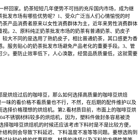
顺一杯回家。奶茶短短几年便势不可挡的充斥国内市场，成为继
茶批发市场有哪些优势呢？1、受众广泛当人们心情愉悦的时
奶茶产品消费者原来以女性消费群体为主，近年来男性消费群体
重视。2、原料纯正奶茶批发市场的奶茶有普通奶茶、奶皮子
，较大不同的是选用了熟奶皮子，相比普通奶茶，其口感更为香
感。服务贴心的奶茶批发市场避免产品老化的重要手段。3、管
可少。要防止效率低下，人心涣散，经营品质质量低，这就需要
都是烘焙过后的咖啡豆，那么如何选择高质量的咖啡豆烘焙
如果一味的看价格不看质量也不行，不然，在后期的配件维护以及
选择价格理想的烘焙机。第2.看材质目前，市面上的咖啡豆烘
04不锈钢材料较多的烘焙机，因为，塑料件做封条容易被烫
选择咖啡豆烘焙机‍的时候还应该考虑下料时是不是比较方便，
计结构则会导致下料延迟、下料温度不准等等问题。要想选购到
，通过比较价格的优惠程度、材质的选择以及下料的方便性等等，