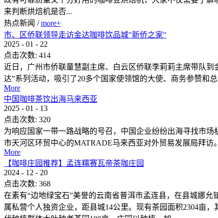
来判断烘焙机是否...
热点新闻
/
more+
市、区侨联领导走访金达咖啡饮品城"新侨之家"
2025
-
01
-
22
点击次数:
414
近日，广州市侨联童慧副主席、白云区侨联李莉莉主席带队到金
达”系列活动，吸引了20多个国家使领馆的大使、商务参赞和总领
More
中国咖啡茶饮出海马来西亚
2025
-
01
-
13
点击次数:
320
为响应国家一带一路战略的号召，中国企业纷纷出海寻找市场
市天河区环贸中心的MATRADE马来西亚对外贸易发展局拜
More
【咖啡庄园推荐】孟连糯赛瓦帝茶咖庄园
2024
-
12
-
20
点击次数:
368
在素有“边地绿宝石”美誉的云南省普洱市孟连县，在县城娜允
属私营个人独资企业，距县城14公里。现有茶园面积2304亩，