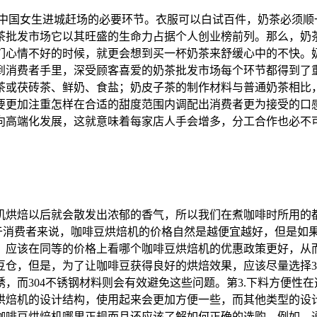
”，是中国女生进城赶场的必要环节。衣服可以白试百件，奶茶必须
茶批发市场它以其旺盛的生命力占据个人创业榜前列。那么，奶
们心情不好的时候，就更会想到买一杯奶茶来舒缓心中的不快。
到消费者手里，深受顾客喜爱的奶茶批发市场每个环节都得到了
茶或茯砖茶、鲜奶、食盐；奶皮子茶的制作材料与普通奶茶相比
要更加注重怎样在合适的甜度范围内调配出消费者更为接受的口
向高端化发展，这就意味着每家店人手会增多，分工合作也必不
机‍烘焙以后就会散发出浓郁的香气，所以我们在煮咖啡时所用的
格对于消费者来说，咖啡豆烘焙机‍的价格自然是越便宜越好，但是
应该在同等的价格上看哪个咖啡豆烘焙机的优惠‍政策更好，从而
豆仓，但是，为了让咖啡豆获得良好的烘焙效果，应该尽量选择3
，而304不锈钢材料则会有效避免这些问题。第3.下料方便性在
烘焙机的设计结构，使用起来会更加方便一些，而其他类型的设
咖啡豆烘焙机哪里正规‍而且还应该了解如何正确的选购，例如