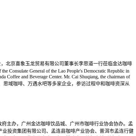
事吴康俏女士，北京喜象玉龙贸易有限公司董事长李思道一行莅临金达咖啡
te General of the Lao People's Democratic Republic in
inda Coffee and Beverage Center. Mr. Cai Shuqiang, the chairman of
啡交易中心广州集货配送中心、思域咖啡、万遇水吧等多家企业，参访过程中和咖啡资深从
民政府主办，广州金达咖啡饮品城、广州市咖啡行业协会协办。孟
产业投资集团有限公司、孟连县咖啡产业协会、普洱市孟连行健