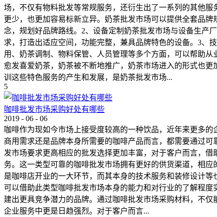
场，不仅有物料批发等常规服务，还衍生出了一系列的其他服
更少，也更加容易标新立异。奶茶批发市场可以提供全套品牌
念，规划好品牌路线。2、设备定制奶茶批发市场与设备生产
求，打造出适应空间，功能完整，兼具品牌特色的设备。3、
用、奶茶调制、物料保管、人员管理等多个方面，可以帮助从
愈发喜爱奶茶，奶茶被不断地推广，奶茶市场进入的形式也更
训这些特色服务的产生和发展，是奶茶批发市场...
5
咖啡批发市场采购好处有哪些
2019
-
06
-
06
咖啡作为现如今市场上接受度较高的一种饮品，近年来更多的
商用需求还是品牌本身所需要的咖啡产品而言，都需要通过可
发市场要求更高相应的批发选择更加丰富，对于客户而言，借
务。这一类型可靠的咖啡批发市场拥有更好的供货渠道，相应
是咖啡店开业的一大环节，而其本身的技术服务和装修设计等
可以借助此类型咖啡批发市场本身的能力和对行业的了解程度
建出更具竞争潜力的品牌。通过咖啡批发市场采购材料，不仅
企业服务中更是日趋强烈。对于客户而言...