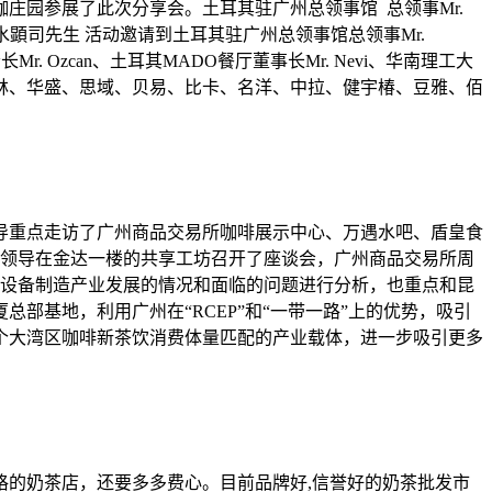
庄园参展了此次分享会。土耳其驻广州总领事馆 总领事Mr.
构所长清水顕司先生 活动邀请到土耳其驻广州总领事馆总领事Mr.
长Mr. Ozcan、土耳其MADO餐厅董事长Mr. Nevi、华南理工大
林、华盛、思域、贝易、比卡、名洋、中拉、健宇椿、豆雅、佰
导重点走访了广州商品交易所咖啡展示中心、万遇水吧、盾皇食
领导在金达一楼的共享工坊召开了座谈会，广州商品交易所周
设备制造产业发展的情况和面临的问题进行分析，也重点和昆
部基地，利用广州在“RCEP”和“一带一路”上的优势，吸引
个大湾区咖啡新茶饮消费体量匹配的产业载体，进一步吸引更多
的奶茶店，还要多多费心。目前品牌好,信誉好的奶茶批发市