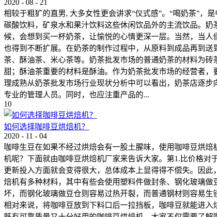
2020
-
08
-
21
相较于粗犷的直男, 大多女性更会讲求“仪式感”。“喝奶茶
碳酸饮料，矿泉水和果汁饮料这些休闲饮品外的主流饮品。奶
候，会想到买一杯奶茶，让愉悦的心情更深一层。当然，当人
也得到不断扩展。在奶茶的制作过程中，从原料到成品再到送
茶、酥油茶、米心茶等。奶茶批发市场的普通奶茶的材料为砖
甜；酥油茶重要的材料是酥油。作为奶茶批发市场的经营者，
理成熟从奶茶批发市场行业现状分析中可以看出，奶茶店逐步
专业的管理人员。同时，也应注重产品的...
10
如何选择咖啡豆烘焙机‍？
2020
-
11
-
04
咖啡生豆在如果不经过烘焙会有一股土腥味，使用咖啡豆烘焙
机‍呢？下面就由咖啡豆烘焙机‍厂家来告诉大家。第1.比价
更新投入方面就会变得很大，总体成本上显得得不偿失。因此，
焙机‍有多种材料，其中有些会使用塑料件做封条、钢化玻璃做
坏，而钢化玻璃做豆仓则容易过热开裂，而普通钢材则容易生锈
相对来说，将咖啡豆放到下料口后一拉挡板，咖啡豆就能进入
既有可靠质量又十分好用的咖啡豆烘焙机‍，大家不仅需要了解