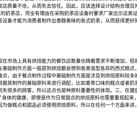
家店质量不佳，从而失去信任。因此，应该选择设计结构合理且
看重的奶茶店，完全有理由在采购奶茶店设备时要求厂家出示这类
店设备才能为消费者制作出香醇美味的各式奶茶，从而获得更好
现在市场上具有烘焙能力的餐饮店数量也随着需求不断增加，但
在基础制作方面一般提到烘焙都会想到各类造型各异的西式糕点
餐点，由于餐点制作过程中基础制作方面是涉及到烘焙原料较多
根据其制作的基础原料来进行调配，比如香草口味的糕点或者奶
损失很多的顾客，所以这点也是种原料重要性的体现。三、在健
为了身体的健康，即使是作为日常甜点的烘焙原料也需要重视起来
因为做糕点和甜品必须使用烘焙原料，所以在任何一个方面来讲