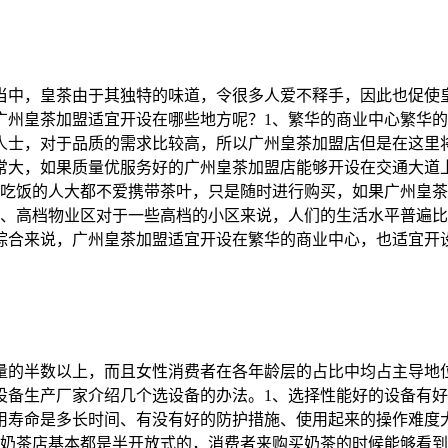
当中，皇茶由于其独特的味道，令很多人爱不释手，因此也促使
广州皇茶加盟适宜开设在哪些地方呢？1、繁华的商业中心繁华
人士，对于品质的需求比较高，所以广州皇茶加盟店但是在这里
常大，如果质量优服务好的广州皇茶加盟店能够开设在交通大道
店吃饭的人大都不爱携带茶叶，只是随时进行购买，如果广州皇
4、高档物业区对于一些高档的小区来说，人们的生活水平普遍
综合来说，广州皇茶加盟适宜开设在繁华的商业中心，也适宜开
数量的半数以上，而且女性消费者在各年龄层的占比中均占主导地
设备生产厂家介绍几个选设备的办法。1、选择性能好的设备有
用寿命是多长时间、有没有好的防护措施、使用起来的操作难度
于奶茶店基本都是半开放式的，消费者来购买奶茶的时候能够看