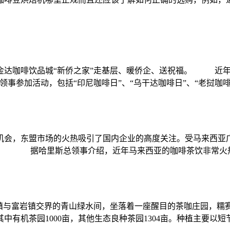
达咖啡饮品城“新侨之家”走基层、暖侨企、送祝福。 近年来
事参加活动，包括“印尼咖啡日”、“乌干达咖啡日”、“老挝咖啡日”
机会，东盟市场的火热吸引了国内企业的高度关注。受马来西亚
访。 据哈里斯总领事介绍，近年马来西亚的咖啡茶饮非常火热，
镇与富岩镇交界的青山绿水间，坐落着一座醒目的茶咖庄园，糯赛
其中有机茶园1000亩，其他生态良种茶园1304亩。种植主要