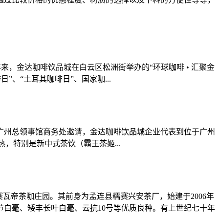
，金达咖啡饮品城在白云区松洲街举办的“环球咖啡 • 汇聚金
、“土耳其咖啡日”、国家咖...
广州总领事馆商务处邀请，金达咖啡饮品城企业代表到位于广州
特别是新中式茶饮（霸王茶姬...
瓦帝茶咖庄园。其前身为孟连县糯赛兴安茶厂，始建于2006年
以短节白毫、矮丰长叶白毫、云抗10号等优质良种。有上世纪七十年