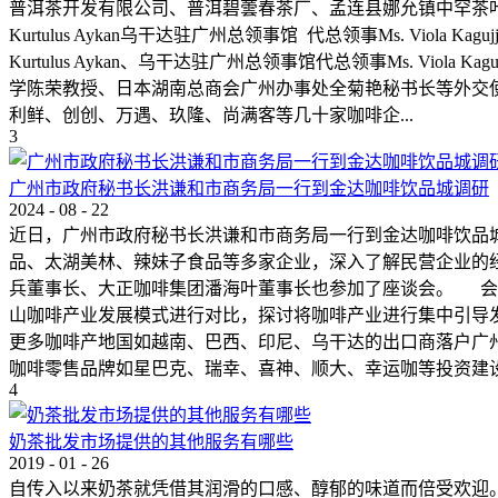
普洱茶开发有限公司、普洱碧蕓春茶厂、孟连县娜允镇中罕茶叶
Kurtulus Aykan乌干达驻广州总领事馆 代总领事Ms. Vi
Kurtulus Aykan、乌干达驻广州总领事馆代总领事Ms. Viol
学陈荣教授、日本湖南总商会广州办事处全菊艳秘书长等外交
利鲜、创创、万遇、玖隆、尚满客等几十家咖啡企...
3
广州市政府秘书长洪谦和市商务局一行到金达咖啡饮品城调研
2024
-
08
-
22
近日，广州市政府秘书长洪谦和市商务局一行到金达咖啡饮品
品、太湖美林、辣妹子食品等多家企业，深入了解民营企业的
兵董事长、大正咖啡集团潘海叶董事长也参加了座谈会。 会
山咖啡产业发展模式进行对比，探讨将咖啡产业进行集中引导发
更多咖啡产地国如越南、巴西、印尼、乌干达的出口商落户广
咖啡零售品牌如星巴克、瑞幸、喜神、顺大、幸运咖等投资建
4
奶茶批发市场提供的其他服务有哪些
2019
-
01
-
26
自传入以来奶茶就凭借其润滑的口感、醇郁的味道而倍受欢迎