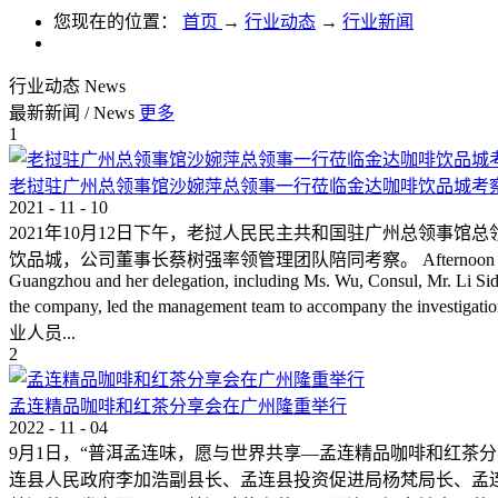
您现在的位置：
首页
→
行业动态
→
行业新闻
行业动态
News
最新新闻
/
News
更多
1
老挝驻广州总领事馆沙婉萍总领事一行莅临金达咖啡饮品城考
2021
-
11
-
10
2021年10月12日下午，老挝人民民主共和国驻广州总领事馆总领事
饮品城，公司董事长蔡树强率领管理团队陪同考察。 Afternoon of Oct 12，2021, Mrs.
Guangzhou and her delegation, including Ms. Wu, Consul, Mr. Li Sida
the company, led the management team to 
业人员...
2
孟连精品咖啡和红茶分享会在广州隆重举行
2022
-
11
-
04
9月1日，“普洱孟连味，愿与世界共享—孟连精品咖啡和红茶
连县人民政府李加浩副县长、孟连县投资促进局杨梵局长、孟