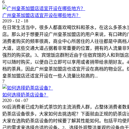
6
广州皇茶加盟店适宜开设在哪些地方？
2019
-
12
-
18
在日常生活当中，很多人都喜欢喝饮料和茶水，在这么多茶水
店。那么对于想要开设广州皇茶加盟店的用户来说，有口碑的
消费者购买的频率很高，商业中心所居住的人往往都是中高档
大道，这些交通大道占据着非常重要的位置，拥有的人流量非
强烈的购买欲。3、宾馆饭店群附近由于住宿宾馆的人和到饭
可以随时购买，以便自己立即可以享用或者捎带给亲朋好友。
档的茶具，因此广州皇茶加盟店也适宜开设在高档的物业区。
皇茶加盟店还适宜开设在一些人流量比较高的...
7
如何选择奶茶店设备？
2020
-
04
-
07
90后消费者已成为新式茶饮的主流消费人群，占整体消费者
奶茶店设备很多，大家如何去挑选呢？下面就由正规的奶茶店
大家在选购奶茶店设备的时候要了解其性能如何。包括平均使
己的需求来选择合适的设备。2、选择外观整洁美观的设备由