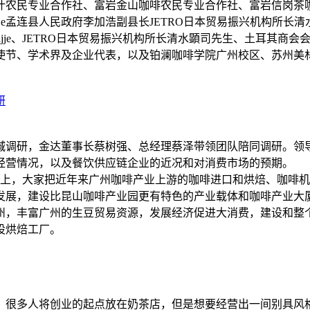
农民专业合作社、富岩金山咖啡农民专业合作社、富岩信岗茶咖
ola Kagujje孟连县人民政府李加浩副县长JETRO日本贸易振兴机
a Kagujje、JETRO日本贸易振兴机构所长清水顕司先生、土耳其商会会
使节、学术界及企业代表，以及铂澜咖啡学院广州校区、苏州美
城调研，金达董事长蔡树强、总经理蔡泽带领团队陪同调研。领
经营情况，以及餐饮供应链企业的近况和对消费市场的预期。 
上，大家把近年来广州咖啡产业上游的咖啡进口和烘焙、咖啡机
展，建设比昆山咖啡产业园更有特色的产业载体和咖啡产业大厦总
州，丰富广州的生豆贸易资源，发展经济促进大消费，建设和整
设烘焙工厂。
。很多人将创业的起点放在奶茶店，但是想要经营出一间别具风格